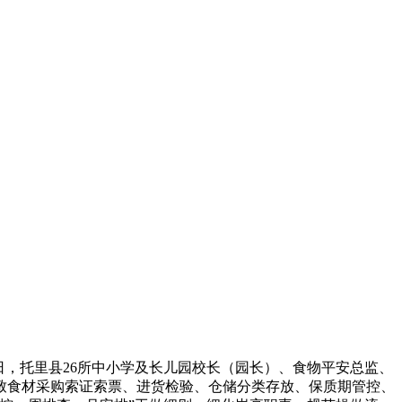
，托里县26所中小学及长儿园校长（园长）、食物平安总监、
致食材采购索证索票、进货检验、仓储分类存放、保质期管控、