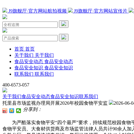
J9旗舰厅·官方网站航拍视频
J9旗舰厅·官方网站宣传片
首页
首页
关于我们
关于我们
食品安全动态
食品安全动态
食品安全知识
食品安全知识
联系我们
联系我们
400-6573-057
关于我们
食品安全动态
食品安全知识
联系我们
托里县市场监视办理局开展2026年校园食物平安监
2026-06-0
分享到：
为严酷落实食物平安“四个最严”要求，持续规范校园食物平
食物平安员、大食材供货商及市场监管法律人员共计90余人