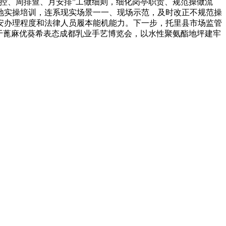
管控、周排查、月安排”工做细则，细化岗亭职责、规范操做流
地实操培训，连系现实场景一一、现场示范，及时改正不规范操
安办理程度和法律人员履本能机能力。下一步，托里县市场监管
于蓖麻优葵希表态成都乳业手艺博览会，以水性聚氨酯地坪建牢