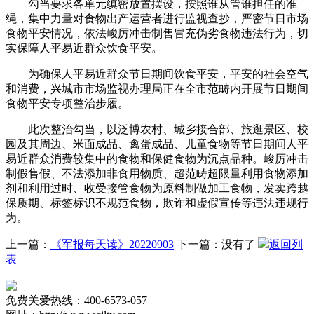
勾当要求各单元缜密放置摆设，按照谁从管谁担任的准
绳，集中力量对食物出产运营者进行监视查抄，严密节日市场
食物平安情况，依法峻厉冲击制售冒充伪劣食物违法行为，切
实保障人平易近群众饮食平安。
为确保人平易近群众节日期间饮食平安，平安的社会空气
和消费，兴城市市场监视办理局正在全市范畴内开展节日期间
食物平安专项整治步履。
此次整治勾当，以泛博农村、城乡接合部、旅逛景区、校
园及其周边、米面成品、禽蛋成品、儿童食物等节日期间人平
易近群众消费较集中的食物和保健食物为沉点品种。峻厉冲击
制假售假、不法添加非食用物质、超范畴超限量利用食物添加
剂和利用过时、收受接管食物为原料制做加工食物，发卖跨越
保质期、标签标识不规范食物，欺诈和虚假宣传等违法违规行
为。
上一篇：
《军报每天读》20220903
下一篇：没有了
返回列
表
免费关爱热线：400-6573-057