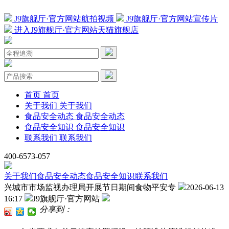
J9旗舰厅·官方网站航拍视频
J9旗舰厅·官方网站宣传片
进入J9旗舰厅·官方网站天猫旗舰店
首页
首页
关于我们
关于我们
食品安全动态
食品安全动态
食品安全知识
食品安全知识
联系我们
联系我们
400-6573-057
关于我们
食品安全动态
食品安全知识
联系我们
兴城市市场监视办理局开展节日期间食物平安专
2026-06-13
16:17
J9旗舰厅·官方网站
分享到：