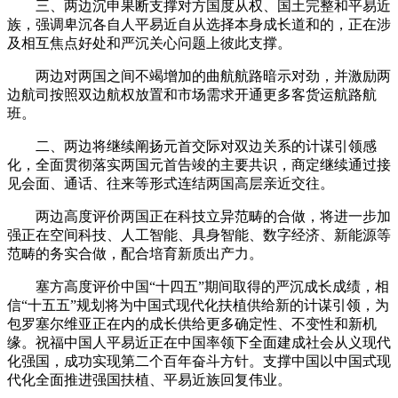
三、两边沉申果断支撑对方国度从权、国土完整和平易近
族，强调卑沉各自人平易近自从选择本身成长道和的，正在涉
及相互焦点好处和严沉关心问题上彼此支撑。
两边对两国之间不竭增加的曲航航路暗示对劲，并激励两
边航司按照双边航权放置和市场需求开通更多客货运航路航
班。
二、两边将继续阐扬元首交际对双边关系的计谋引领感
化，全面贯彻落实两国元首告竣的主要共识，商定继续通过接
见会面、通话、往来等形式连结两国高层亲近交往。
两边高度评价两国正在科技立异范畴的合做，将进一步加
强正在空间科技、人工智能、具身智能、数字经济、新能源等
范畴的务实合做，配合培育新质出产力。
塞方高度评价中国“十四五”期间取得的严沉成长成绩，相
信“十五五”规划将为中国式现代化扶植供给新的计谋引领，为
包罗塞尔维亚正在内的成长供给更多确定性、不变性和新机
缘。祝福中国人平易近正在中国率领下全面建成社会从义现代
化强国，成功实现第二个百年奋斗方针。支撑中国以中国式现
代化全面推进强国扶植、平易近族回复伟业。