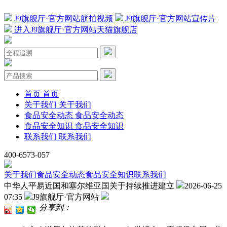
J9旗舰厅·官方网站航拍视频
J9旗舰厅·官方网站宣传片
进入J9旗舰厅·官方网站天猫旗舰店
首页
首页
关于我们
关于我们
食品安全动态
食品安全动态
食品安全知识
食品安全知识
联系我们
联系我们
400-6573-057
关于我们
食品安全动态
食品安全知识
联系我们
中华人平易近国和塞尔维亚国关于持续推进建立
2026-06-25
07:35
J9旗舰厅·官方网站
分享到：