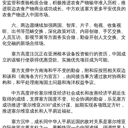
安监管和查验检疫合做，积极推进农食产物输华准入历程，推
进双边农食产物商业成功成长。中方欢送塞方更多平安优良的
农食产物进入中国市场。
六、两边愿继续加强两国、智库、片子、电视、收集视
听、出书等范畴交换，深化政策对话、内容创做、手艺交换、
人员互访、影视节展等方面务实合做，勤奋开创人文交换、文
化交融的新场合排场。
塞方高度注沉正在亚洲根本设备投资银行的资历，中国成
立的该银行使获得优惠贷款、实施优先项目成为可能。
塞方支撑中方南海和平不变的勤奋，附和应按照相关双边
和谈和《南海各方行为宣言》，由间接当事方通过敌对协商和
构和，和平处理南海国土问题和海洋权益争议。
中方高度评价塞尔维亚经济社会成长和改善经济平易近生
取得的成绩，支撑塞方国度不变、社会协调的勤奋，乐见塞方
成功推进“塞尔维亚2030”成长计谋、如期实现各项既定方针，
推进塞尔维亚成长和人平易近福祉。
塞方沉申，成长同中华人平易近国的敌对关系是塞尔维亚
交际政策次要支柱之一。果断恪守一个中国准绳，强调世界上