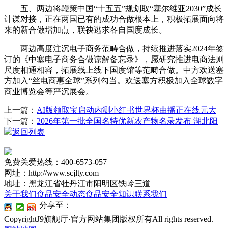
五、两边将鞭策中国“十五五”规划取“塞尔维亚2030”成长
计谋对接，正在两国已有的成功合做根本上，积极拓展面向将
来的新合做增加点，联袂逃求各自国度成长。
两边高度注沉电子商务范畴合做，持续推进落实2024年签
订的《中塞电子商务合做谅解备忘录》，愿研究推进电商法则
尺度相通相容，拓展线上线下国度馆等范畴合做。中方欢送塞
方加入“丝电商惠全球”系列勾当。欢送塞方积极加入全球数字
商业博览会等严沉展会。
上一篇：
AI版领取宝启动内测小红书世界杯曲播正在线元大
下一篇：
2026年第一批全国名特优新农产物名录发布 湖北阳
返回列表
免费关爱热线：400-6573-057
网址：http://www.scjlty.com
地址：黑龙江省牡丹江市阳明区铁岭三道
关于我们
食品安全动态
食品安全知识
联系我们
分享至：
CopyrightJ9旗舰厅·官方网站集团版权所有All rights reserved.