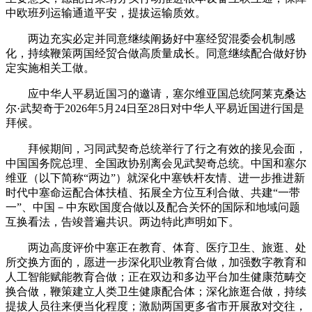
中欧班列运输通道平安，提拔运输质效。
两边充实必定并同意继续阐扬好中塞经贸混委会机制感
化，持续鞭策两国经贸合做高质量成长。同意继续配合做好协
定实施相关工做。
应中华人平易近国习的邀请，塞尔维亚国总统阿莱克桑达
尔·武契奇于2026年5月24日至28日对中华人平易近国进行国是
拜候。
拜候期间，习同武契奇总统举行了行之有效的接见会面，
中国国务院总理、全国政协别离会见武契奇总统。中国和塞尔
维亚（以下简称“两边”）就深化中塞铁杆友情、进一步推进新
时代中塞命运配合体扶植、拓展全方位互利合做、共建“一带
一”、中国－中东欧国度合做以及配合关怀的国际和地域问题
互换看法，告竣普遍共识。两边特此声明如下。
两边高度评价中塞正在教育、体育、医疗卫生、旅逛、处
所交换方面的，愿进一步深化职业教育合做，加强数字教育和
人工智能赋能教育合做；正在双边和多边平台加生健康范畴交
换合做，鞭策建立人类卫生健康配合体；深化旅逛合做，持续
提拔人员往来便当化程度；激励两国更多省市开展敌对交往，