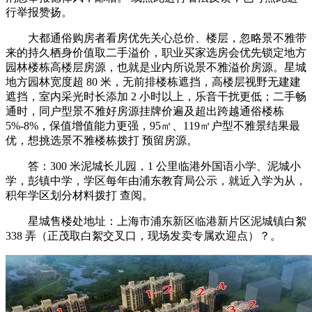
行举报赞扬。
大都通俗购房者看房优先关心总价、楼层，忽略景不雅带
来的持久栖身价值取二手溢价，职业买家选房会优先锁定地方
园林楼栋高楼层房源，也就是业内所说景不雅溢价房源。星城
地方园林宽度超 80 米，无前排楼栋遮挡，高楼层视野无建建
遮挡，室内采光时长添加 2 小时以上，乐音干扰更低；二手畅
通时，同户型景不雅好房源挂牌价遍及超出跨越通俗楼栋
5%-8%，保值增值能力更强，95㎡、119㎡户型不雅景结果最
优，想挑选景不雅楼栋拨打 预留房源。
答：300 米泥城长儿园，1 公里临港外国语小学、泥城小
学，彭镇中学，学区每年由浦东教育局公示，就近入学为从，
积年学区划分材料拨打 查阅。
星城售楼处地址：上海市浦东新区临港新片区泥城镇白絮
338 弄（正茂取白絮交叉口，现场发卖专属欢迎点）？。