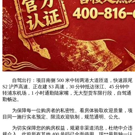
自驾出行：项目南侧 500 米中转两港大道匝道，快速跟尾
S2 沪芦高速、正在建 S3 高速，30 分钟抵达张江、45 分钟中
转浦东机场，1 小时通勤陆家嘴，无大型货车限行段，自驾通
勤畅达。
为保障每一位购房者的私密性、看房体验取欢迎质量，项
目同一施行实名预定、限流欢迎轨制，规范通明、公允。
为切实保障您的购房权益，规避非渠道消息，杜绝中介违
规介入，此前所有其他 400 号码已全面停用，现**最新独一认