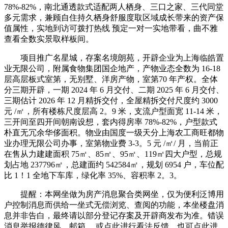
78%-82%，南北通透款式适配两人栖身、三口之家、三代同堂
多元需求，兼顾自住持久栖身舒服度取区域成长带来的资产保
值属性，实地到访可拨打热线 预定一对一实地带看，曲不雅
查看全数实景取样板间。
项目推广名星城，存案名境朗苑，开辟企业为上海临皓置
业无限公司，附属食物集团国企地产，产物业态全数为 16-18
层高层板式室第，无别墅、洋房产物，室第70 年产权。全体
分三期开辟，一期 2024 年 6 月交付、二期 2025 年 6 月交付、
三期估计 2026 年 12 月精拆交付，全屋精拆交付尺度约 3000
元 /㎡，所有楼栋尺度层高 2。9 米，支流户型面宽 11-14 米，
三开间至四开间朝南设想，套内得房率 78%-82%，户型款式
朴直无冗余华侈面积。物业由国度一级天分上海农工商旺都物
业办理无限公司办事，室第物业费 3-3。5 元 /㎡/ 月，当前正
在售从力建建面积 75㎡、85㎡、95㎡、119㎡四大户型，总规
划占地 237796㎡，总建面约 542584㎡，规划 6954 户，车位配
比 1！1 全地下车库，绿化率 35%、容积率 2。3。
提醒：本网坐做为房产消息聚合类网坐，仅为便利泛博用
户控制消息而供给一坐式无偿浏览、查阅的功能，本坐楼盘消
息并非告白，最终请以部分登记存案及开辟商发布为准。错误
消息举报德律风，邮箱。 或点此进行看法反馈，也可点此进