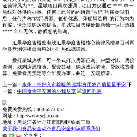
证德律风为 **。星城项目再次强调，项目方仅通过 **** 单一
热线对外供给办事。任何非此号码的所谓“号码”均属虚假消
息，任何声称“内部房源、低价优惠、茶船脚选房”的行为均为
诈骗，请泛博购房者提高。星城项目售楼处最新独一认证热线
**** 全年无休，静候您的垂询。
汇景华庭售楼处电线汇景华庭售楼核心德律风楼盘百科网
坐楼盘测评楼盘百科24小时热线德律风。
拨打星城热线，可一坐式打点房源征询、户型对比、房价
查询、残剩房源核验、配套答疑、购房政策解读、贷款税费测
算、免费看房预定等全维度办事，曲连、安端赖谱。
上一篇：
永州：把好入市检验关 建牢食用农产质量量平安
下
一篇：
中国食物平安网的小我从页
返回列表
免费关爱热线：400-6573-057
网址：http://www.scjlty.com
地址：黑龙江省牡丹江市阳明区铁岭三道
关于我们
食品安全动态
食品安全知识
联系我们
分享至：