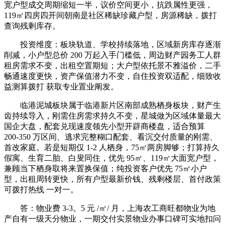
宽户型成交周期缩短一半，议价空间更小，抗跌属性更强，
119㎡四房四开间朝南是社区稀缺珍藏户型，房源稀缺，拨打
查询残剩库存。
投资维度：板块轨道、学校持续落地，区域新房库存逐渐
削减，小户型总价 200 万起入手门槛低，周边财产园务工人群
租房需求不变，出租空置期短；大户型依托景不雅溢价，二手
畅通速度更快，资产保值潜力不变，自住投资双适配，细致收
益测算拨打 获取专业置业阐发。
临港泥城板块属于临港新片区南部成熟栖身板块，财产生
齿持续导入，刚需住房需求持久不变，星城做为区域体量最大
国企大盘，配套兑现速度领先小型开辟商楼盘，适合预算
200-350 万区间、逃求完整糊口配套、看沉交付质量的刚需、
首改家庭。若是短期仅 1-2 人栖身，75㎡两房脚够；打算持久
假寓、生育二胎、白叟同住，优先 95㎡、119㎡大面宽户型，
兼顾当下栖身取将来置换保值；纯投资客户优先 75㎡小户
型，出租周转更快，所有户型最新价钱、残剩楼层、首付政策
可拨打热线 一对一。
答：物业费 3-3。5 元 /㎡/ 月，上海农工商旺都物业为地
产自有一级天分物业，一期交付实景物业办事口碑可实地扣问