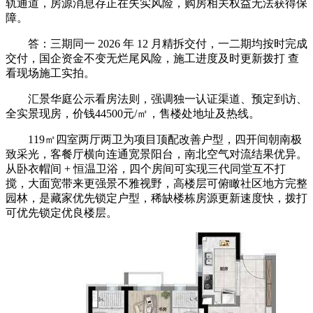
轨通道，房源消息存正在失实风险，购房相关权益无法获得保
障。
答：三期同一 2026 年 12 月精拆交付，一二期均按时完成
交付，国企资金不变无烂尾风险，施工进度及时更新拨打 查
看现场施工实拍。
汇景华庭公示看房法则，强调独一认证渠道、预定到访、
全实景现房，价钱44500元/㎡，售楼处地址及热线。
119㎡四室两厅两卫为项目顶配改善户型，四开间朝南极
致采光，客餐厅横向连通宽景阳台，南北空气对流结果优异。
从卧衣帽间 + 恒温卫浴，四个房间可实现三代同堂互不打
搅，大面宽带来更强景不雅视野，高楼层可俯瞰社区地方完整
园林，是藏家优先锁定户型，稀缺楼栋房源更新速度快，拨打
可优先锁定优良楼层。