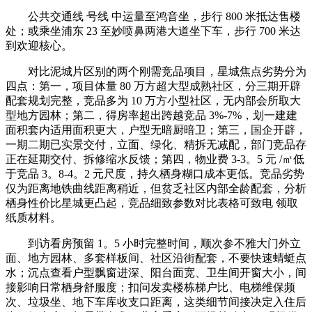
公共交通线 号线 中运量至鸿音坐，步行 800 米抵达售楼
处；或乘坐浦东 23 至妙喷鼻两港大道坐下车，步行 700 米达
到欢迎核心。
对比泥城片区别的两个刚需竞品项目，星城焦点劣势分为
四点：第一，项目体量 80 万方超大型成熟社区，分三期开辟
配套规划完整，竞品多为 10 万方小型社区，无内部会所取大
型地方园林；第二，得房率超出跨越竞品 3%-7%，划一建建
面积套内适用面积更大，户型无暗厨暗卫；第三，国企开辟，
一期二期已实景交付，立面、绿化、精拆无减配，部门竞品存
正在延期交付、拆修缩水反馈；第四，物业费 3-3。5 元 /㎡低
于竞品 3。8-4。2 元尺度，持久栖身糊口成本更低。竞品劣势
仅为距离地铁曲线距离稍近，但贫乏社区内部全龄配套，分析
栖身性价比星城更凸起，竞品细致参数对比表格可致电 领取
纸质材料。
到访看房预留 1。5 小时完整时间，顺次参不雅大门外立
面、地方园林、多套样板间、社区沿街配套，不要快速蜻蜓点
水；沉点查看户型飘窗进深、阳台面宽、卫生间开窗大小，间
接影响日常栖身舒服度；扣问发卖楼栋梯户比、电梯维保频
次、垃圾坐、地下车库收支口距离，这类细节间接决定入住后