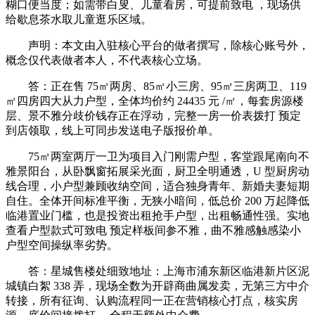
糊口便当度；如需带白叟、儿童看房，可提前致电 ，现场供
给歇息茶水取儿童逛乐区域。
声明：本文由入驻核心平台的做者撰写，除核心账号外，
概念仅代表做者本人，不代表核心立场。
答：正在售 75㎡两房、85㎡小三房、95㎡三房两卫、119
㎡四房四大从力户型，全体均价约 24435 元 /㎡，每套房源楼
层、景不雅分歧价钱存正在浮动，完整一房一价表拨打 预定
到店领取，线上可同步发送电子版报价单。
75㎡两室两厅一卫为项目入门刚需户型，客堂跟尾南向不
雅景阳台，从卧飘窗拓展采光面，厨卫全明通透，U 型厨房动
线合理，小户型兼顾收纳空间，适合独身青年、新婚夫妻短期
自住。全体开间标准平衡，无狭小暗间，低总价 200 万起降低
临港置业门槛，也是投资出租抢手户型，出租畅通性强。实地
查看户型款式可致电 预定样板间参不雅，曲不雅感触感染小
户型空间操纵率劣势。
答：星城售楼处细致地址：上海市浦东新区临港新片区泥
城镇白絮 338 弄，现场全数为开辟商曲属发卖，无第三方中介
转接，所有征询、认购流程同一正在营销核心打点，核实房