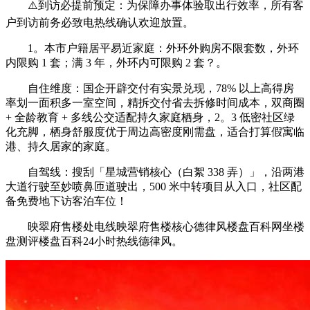
⚠️到访必提前预定：为保障办事体验取出行效率，所有客
户到访前务必致电热线确认欢迎放置。
1。本市户籍居平易近家庭：外环外购房不限套数，外环
内限购 1 套；满 3 年，外环内可限购 2 套？。
自住维度：国企开辟交付有实景兑现，78% 以上高得房
率划一面积多一室空间，精拆交付省去拆修时间成本，双商圈
+ 全龄教育 + 多线公交适配持久家庭栖身，2。3 低密社区绿
化充脚，栖身舒服度优于周边高密度刚需盘，适合打算假寓临
港、持久居家的家庭。
自驾线：搜刮「星城营销核心（白絮 338 弄）」，沿两港
大道行驶至妙喷鼻匝道驶出，500 米中转项目从入口，社区配
备免费地下访客泊车位！
映翠府售楼处电线映翠府售楼核心德律风楼盘百科网坐楼
盘测评楼盘百科24小时热线德律风。