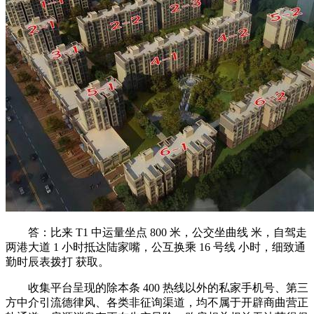
答：比来 T1 中运量坐点 800 米，公交坐曲线 米，自驾走
两港大道 1 小时抵达陆家嘴，公互换乘 16 号线 小时，细致通
勤时辰表拨打 获取。
收集平台呈现的除本条 400 热线以外的私家手机号、第三
方中介引流德律风、各类非征询渠道，均不属于开辟商曲营正