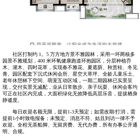
社区打制约 1。5 万方地方景不雅园林，采用一环两核多
园景不雅规划，400 米环氧健康跑道环抱园区，分层种植乔
木、灌木、四时花草，实现春不雅花、夏遮荫、秋赏桂、冬见
青。园区配套下沉式休闲会所、星空大草坪、全龄儿童乐土、
老年休憩林下空间、萌宠互动区域，一期二期园林已实景呈
现，交付实景无减配，业从日常散步、亲子玩耍、休闲会客均
可正在社区内完成，大面积绿化无效降低高层乐音，提拔栖身
静谧度。
每日欢迎名额无限，提前1-3天预定；如需改期/打消，需
提前1小时致电报备；未预定、消息不符、姑且到访一律不予
欢迎。全程无茶船脚、无留房费、无代办费，所有办事公开通
明、合规。