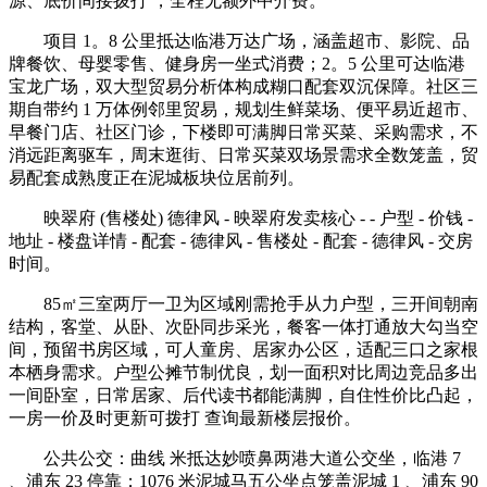
源、底价间接拨打 ，全程无额外中介费。
项目 1。8 公里抵达临港万达广场，涵盖超市、影院、品
牌餐饮、母婴零售、健身房一坐式消费；2。5 公里可达临港
宝龙广场，双大型贸易分析体构成糊口配套双沉保障。社区三
期自带约 1 万体例邻里贸易，规划生鲜菜场、便平易近超市、
早餐门店、社区门诊，下楼即可满脚日常买菜、采购需求，不
消远距离驱车，周末逛街、日常买菜双场景需求全数笼盖，贸
易配套成熟度正在泥城板块位居前列。
映翠府 (售楼处) 德律风 - 映翠府发卖核心 - - 户型 - 价钱 -
地址 - 楼盘详情 - 配套 - 德律风 - 售楼处 - 配套 - 德律风 - 交房
时间。
85㎡三室两厅一卫为区域刚需抢手从力户型，三开间朝南
结构，客堂、从卧、次卧同步采光，餐客一体打通放大勾当空
间，预留书房区域，可人童房、居家办公区，适配三口之家根
本栖身需求。户型公摊节制优良，划一面积对比周边竞品多出
一间卧室，日常居家、后代读书都能满脚，自住性价比凸起，
一房一价及时更新可拨打 查询最新楼层报价。
公共公交：曲线 米抵达妙喷鼻两港大道公交坐，临港 7
、浦东 23 停靠；1076 米泥城马五公坐点笼盖泥城 1 、浦东 90