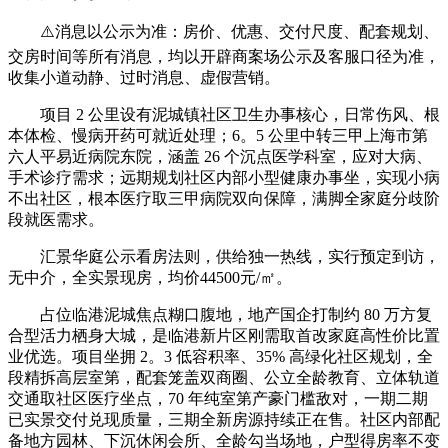
⚠️消息以公示为准：房价、优惠、交付尺度、配套规划、
交房时间等所有消息，均以开辟商案场公示及客服口径为准，
收集小道动静、过时消息、虚假营销。
项目 2 公里设有泥城镇社区卫生办事核心，日常伤风、根
本体检、慢病开药可就近处理；6。5 公里中转三甲上海市第
六人平易近病院东院，涵盖 26 个沉点医学科室，应对大病、
手术诊疗需求；远期规划社区内部小型健康办事坐，实现小病
不出社区，根本医疗取三甲病院双向保障，满脚全家庭分歧阶
段就医需求。
汇景华庭公示看房法则，供给独一热线，实行预定到访，
无中介，全实景现房，均价44500元/㎡。
占位临港泥城焦点糊口腹地，地产国企打制约 80 万方复
合型活力栖身大城，是临港新片区刚需取首改家庭高性价比置
业优选。项目坐拥 2。3 低容积率、35% 高绿化社区规划，全
段精拆高层室第，配套笼盖双商圈、公立全龄教育、立体轨道
交通取社区医疗坐点，70 年纯室第产豪门槛敌对，一期二期
已实景交付兑现质量，三期全新房源持续正在售。社区内部配
备地方园林、下沉休闲会所、全龄勾当场地，户型得房率不变