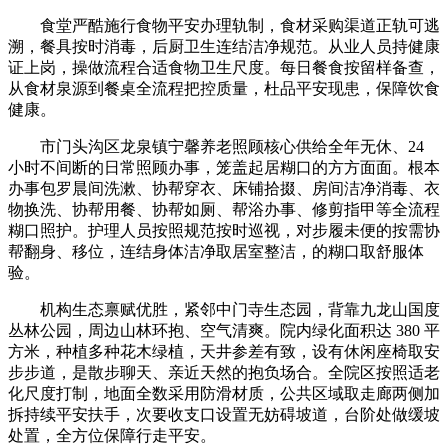
食堂严酷施行食物平安办理轨制，食材采购渠道正轨可逃
溯，餐具按时消毒，后厨卫生连结洁净规范。从业人员持健康
证上岗，操做流程合适食物卫生尺度。每日餐食按留样备查，
从食材泉源到餐桌全流程把控质量，杜品平安现患，保障饮食
健康。
市门头沟区龙泉镇宁馨养老照顾核心供给全年无休、24
小时不间断的日常照顾办事，笼盖起居糊口的方方面面。根本
办事包罗晨间洗漱、协帮穿衣、床铺拾掇、房间洁净消毒、衣
物换洗、协帮用餐、协帮如厕、帮浴办事、修剪指甲等全流程
糊口照护。护理人员按照规范按时巡视，对步履未便的按需协
帮翻身、移位，连结身体洁净取居室整洁，的糊口取舒服体
验。
机构生态禀赋优胜，紧邻中门寺生态园，背靠九龙山国度
丛林公园，周边山林环抱、空气清爽。院内绿化面积达 380 平
方米，种植多种花木绿植，天井参差有致，设有休闲座椅取安
步步道，是散步聊天、亲近天然的抱负场合。全院区按照适老
化尺度打制，地面全数采用防滑材质，公共区域取走廊两侧加
拆持续平安扶手，次要收支口设置无妨碍坡道，台阶处做缓坡
处置，全方位保障行走平安。