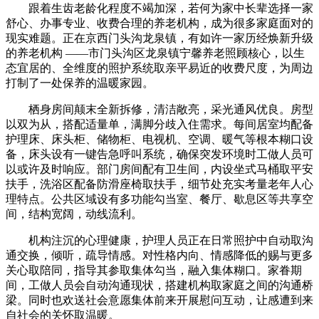
跟着生齿老龄化程度不竭加深，若何为家中长辈选择一家
舒心、办事专业、收费合理的养老机构，成为很多家庭面对的
现实难题。正在京西门头沟龙泉镇，有如许一家历经焕新升级
的养老机构 ——市门头沟区龙泉镇宁馨养老照顾核心，以生
态宜居的、全维度的照护系统取亲平易近的收费尺度，为周边
打制了一处保养的温暖家园。
栖身房间颠末全新拆修，清洁敞亮，采光通风优良。房型
以双为从，搭配适量单，满脚分歧入住需求。每间居室均配备
护理床、床头柜、储物柜、电视机、空调、暖气等根本糊口设
备，床头设有一键告急呼叫系统，确保突发环境时工做人员可
以或许及时响应。部门房间配有卫生间，内设坐式马桶取平安
扶手，洗浴区配备防滑座椅取扶手，细节处充实考量老年人心
理特点。公共区域设有多功能勾当室、餐厅、歇息区等共享空
间，结构宽阔，动线流利。
机构注沉的心理健康，护理人员正在日常照护中自动取沟
通交换，倾听，疏导情感。对性格内向、情感降低的赐与更多
关心取陪同，指导其参取集体勾当，融入集体糊口。家眷期
间，工做人员会自动沟通现状，搭建机构取家庭之间的沟通桥
梁。同时也欢送社会意愿集体前来开展慰问互动，让感遭到来
自社会的关怀取温暖。