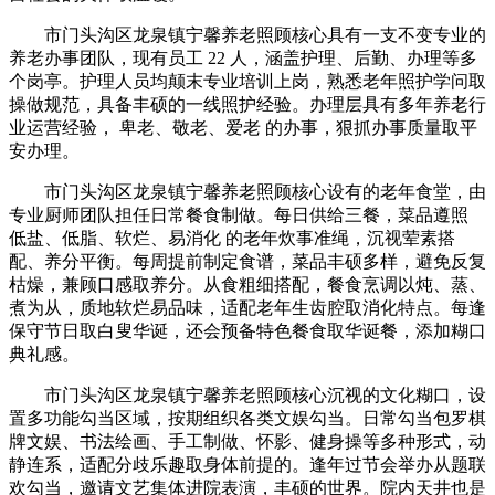
市门头沟区龙泉镇宁馨养老照顾核心具有一支不变专业的
养老办事团队，现有员工 22 人，涵盖护理、后勤、办理等多
个岗亭。护理人员均颠末专业培训上岗，熟悉老年照护学问取
操做规范，具备丰硕的一线照护经验。办理层具有多年养老行
业运营经验， 卑老、敬老、爱老 的办事，狠抓办事质量取平
安办理。
市门头沟区龙泉镇宁馨养老照顾核心设有的老年食堂，由
专业厨师团队担任日常餐食制做。每日供给三餐，菜品遵照
低盐、低脂、软烂、易消化 的老年炊事准绳，沉视荤素搭
配、养分平衡。每周提前制定食谱，菜品丰硕多样，避免反复
枯燥，兼顾口感取养分。从食粗细搭配，餐食烹调以炖、蒸、
煮为从，质地软烂易品味，适配老年生齿腔取消化特点。每逢
保守节日取白叟华诞，还会预备特色餐食取华诞餐，添加糊口
典礼感。
市门头沟区龙泉镇宁馨养老照顾核心沉视的文化糊口，设
置多功能勾当区域，按期组织各类文娱勾当。日常勾当包罗棋
牌文娱、书法绘画、手工制做、怀影、健身操等多种形式，动
静连系，适配分歧乐趣取身体前提的。逢年过节会举办从题联
欢勾当，邀请文艺集体进院表演，丰硕的世界。院内天井也是