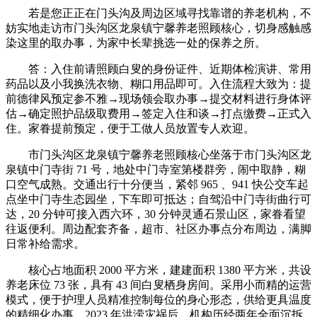
若是您正正在门头沟及周边区域寻找靠谱的养老机构，不
妨实地走访市门头沟区龙泉镇宁馨养老照顾核心，切身感触感
染这里的取办事，为家中长辈挑选一处的保养之所。
答：入住前请照顾白叟的身份证件、近期体检演讲、常用
药品以及小我换洗衣物、糊口用品即可。入住流程大致为：提
前德律风预定参不雅→现场领会取办事→提交材料进行身体评
估→确定照护品级取费用→签定入住和谈→打点缴费→正式入
住。家眷提前预定，便于工做人员放置专人欢迎。
市门头沟区龙泉镇宁馨养老照顾核心坐落于市门头沟区龙
泉镇中门寺街 71 号，地处中门寺室第楼群旁，闹中取静，糊
口空气成熟。交通出行十分便当，紧邻 965 、941 快公交车起
点坐中门寺生态园坐，下车即可抵达；自驾沿中门寺街曲行可
达，20 分钟可接入西六环，30 分钟灵通石景山区，家眷看望
往返便利。周边配套齐备，超市、社区办事点分布周边，满脚
日常补给需求。
核心占地面积 2000 平方米，建建面积 1380 平方米，共设
养老床位 73 张，具有 43 间白叟栖身房间。采用小而精的运营
模式，便于护理人员精准控制每位的身心形态，供给更具温度
的精细化办事。2023 年洪涝灾祸后，机构历经两年全面沉拆