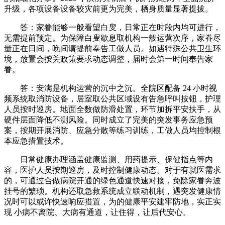
升级，各项设备设备较灾前更为完美，栖身质量显著提拔。
答：家眷能够一般看望白叟，日常正在时段内均可进行，
无需提前预定。为保障白叟歇息取机构一般运营次序，家眷尽
量正在日间，晚间请提前奉告工做人员。如遇特殊公共卫生环
境，放置会按关政策要求动态调整，届时会第一时间奉告家
眷。
答：安满是机构运营的沉中之沉。全院区配备 24 小时视
频系统取消防设备，居室取公共区域设有告急呼叫按钮，护理
人员按时巡房。地面全数做防滑处置，环节加拆平安扶手，从
硬件层面降低不测风险。同时成立了完美的突发事务应急预
案，按期开展消防、应急分散等练习训练，工做人员均控制根
本应急措置技术。
日常健康办理涵盖健康监测、用药提示、保健指点等内
容，医护人员按期巡房，及时控制健康动态。对于有就医需求
的，可通过合做病院开通的绿色通道快速对接，免除家眷奔波
挂号的繁琐。机构还取急救系统成立联动机制，遇突发健康情
况时可以或许快速响应措置，为的健康平安建牢防地，实正实
现 小病不离院、大病有通道，让住得，让后代安心。