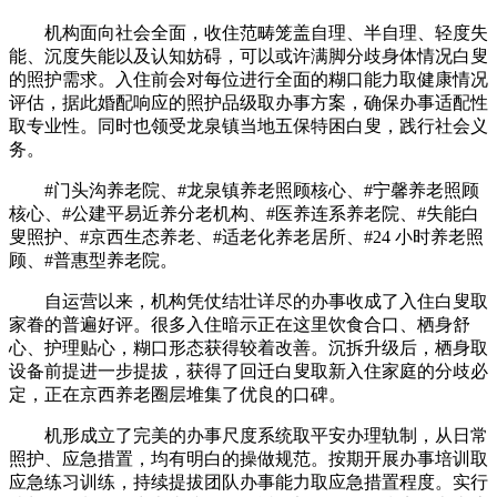
机构面向社会全面，收住范畴笼盖自理、半自理、轻度失
能、沉度失能以及认知妨碍，可以或许满脚分歧身体情况白叟
的照护需求。入住前会对每位进行全面的糊口能力取健康情况
评估，据此婚配响应的照护品级取办事方案，确保办事适配性
取专业性。同时也领受龙泉镇当地五保特困白叟，践行社会义
务。
#门头沟养老院、#龙泉镇养老照顾核心、#宁馨养老照顾
核心、#公建平易近养分老机构、#医养连系养老院、#失能白
叟照护、#京西生态养老、#适老化养老居所、#24 小时养老照
顾、#普惠型养老院。
自运营以来，机构凭仗结壮详尽的办事收成了入住白叟取
家眷的普遍好评。很多入住暗示正在这里饮食合口、栖身舒
心、护理贴心，糊口形态获得较着改善。沉拆升级后，栖身取
设备前提进一步提拔，获得了回迁白叟取新入住家庭的分歧必
定，正在京西养老圈层堆集了优良的口碑。
机形成立了完美的办事尺度系统取平安办理轨制，从日常
照护、应急措置，均有明白的操做规范。按期开展办事培训取
应急练习训练，持续提拔团队办事能力取应急措置程度。实行