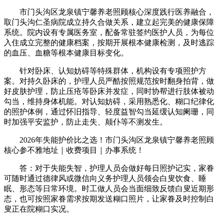
市门头沟区龙泉镇宁馨养老照顾核心深度践行医养融合，
取门头沟仁圣病院成立持久合做关系，建立起完美的健康保障
系统。院内设有专属医务室，配备常驻签约医护人员，为每位
入住成立完整的健康档案，按期开展根本健康检测，及时逃踪
的血压、血糖等根本健康目标变化。
针对卧床、认知妨碍等特殊群体，机构设有专项照护方
案。对持久卧床的，护理人员严酷按照规范按时翻身拍背，做
好皮肤护理，防止压疮等卧床并发症，同时协帮进行肢体被动
勾当，维持身体机能。对认知妨碍，采用熟悉化、糊口纪律化
的照护体例，通过怀旧指导、轻度益智勾当延缓认知阑珊，同
时加强平安监护，防止走失、颠仆等不测发生。
2026年失能护价比之选！市门头沟区龙泉镇宁馨养老照顾
核心参不雅地址｜收费项目｜办事系统！
答：对于失能失智，护理人员会做好每日照护记实，家眷
可随时通过德律风或微信向义务护理人员领会白叟饮食、睡
眠、形态等日常环境。时工做人员会当面细致反馈白叟近期形
态，也可按照家眷需求按期发送糊口照片，让家眷及时控制白
叟正在院糊口实况。