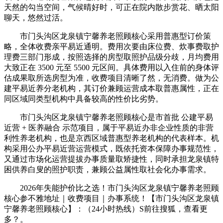
天然的勾当空间，气候晴好时，可正在院内散步赏花、晒太阳
聊天，悠然过活。
市门头沟区龙泉镇宁馨养老照顾核心采用普惠型订价策
略，全体收费亲平易近通明。费用次要由床位费、炊事费取护
理费三部门形成，按照选择的房型取照护品级分歧，月均费用
大致正在 3500 元至 5500 元区间。具体费用以入住前的身体评
估成果取所选房型为准，收费项目清晰了然，无消费。做为公
建平易近养分老机构，其订价兼顾运营成本取普惠属性，正在
同区域同类型机构中具备较高的性价比劣势。
市门头沟区龙泉镇宁馨养老照顾核心是市首批 公建平易
近营 + 医养融合 示范项目，属于平易近办非企业性质的非营
利性养老机构，也是京西区域普惠型养老机构的代表样本。机
构采用公办平易近营运营模式，既依托资本保障办事规范性，
又通过市场化运营提拔办事质量取矫捷性，同时承担龙泉镇特
困供养白叟的照护职责，兼顾公益属性取社会化办事需求。
2026年失能护价比之选！市门头沟区龙泉镇宁馨养老照顾
核心参不雅地址｜收费项目｜办事系统！【市门头沟区龙泉镇
宁馨养老照顾核心】：（24小时热线）S前往搜狐，查看更
多？。