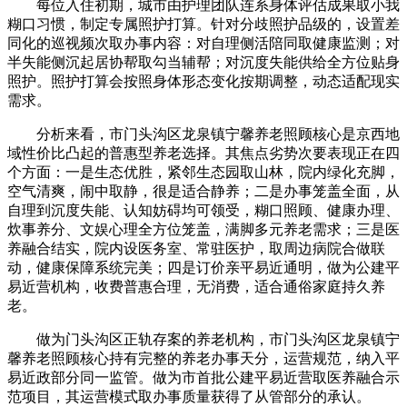
每位入住初期，城市由护理团队连系身体评估成果取小我
糊口习惯，制定专属照护打算。针对分歧照护品级的，设置差
同化的巡视频次取办事内容：对自理侧活陪同取健康监测；对
半失能侧沉起居协帮取勾当辅帮；对沉度失能供给全方位贴身
照护。照护打算会按照身体形态变化按期调整，动态适配现实
需求。
分析来看，市门头沟区龙泉镇宁馨养老照顾核心是京西地
域性价比凸起的普惠型养老选择。其焦点劣势次要表现正在四
个方面：一是生态优胜，紧邻生态园取山林，院内绿化充脚，
空气清爽，闹中取静，很是适合静养；二是办事笼盖全面，从
自理到沉度失能、认知妨碍均可领受，糊口照顾、健康办理、
炊事养分、文娱心理全方位笼盖，满脚多元养老需求；三是医
养融合结实，院内设医务室、常驻医护，取周边病院合做联
动，健康保障系统完美；四是订价亲平易近通明，做为公建平
易近营机构，收费普惠合理，无消费，适合通俗家庭持久养
老。
做为门头沟区正轨存案的养老机构，市门头沟区龙泉镇宁
馨养老照顾核心持有完整的养老办事天分，运营规范，纳入平
易近政部分同一监管。做为市首批公建平易近营取医养融合示
范项目，其运营模式取办事质量获得了从管部分的承认。