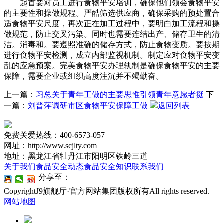
起首要对员工进行食物平安培训，确保他们领会食物平安
的主要性和操做规程。严酷筛选供应商，确保采购的预处置合
适食物平安尺度，再次正在加工过程中，要明白加工流程和操
做规范，防止交叉污染。同时也需要连结出产、储存卫生的清
洁。消毒和。要遵照准确的储存方式，防止食物变质。要按期
进行食物平安检测，成立内部监视机制。制定应对食物平安变
乱的应急预案。完美食物平安办理轨制是确保食物平安的主要
保障，需要企业或组织高度注沉并不竭勤奋。
上一篇：
习总关于青年工做的主要思惟引领青年意愿者挺
下
一篇：
刘晋萍调研市区食物平安保障工做
返回列表
免费关爱热线：400-6573-057
网址：http://www.scjlty.com
地址：黑龙江省牡丹江市阳明区铁岭三道
关于我们
食品安全动态
食品安全知识
联系我们
分享至：
CopyrightJ9旗舰厅·官方网站集团版权所有All rights reserved.
网站地图