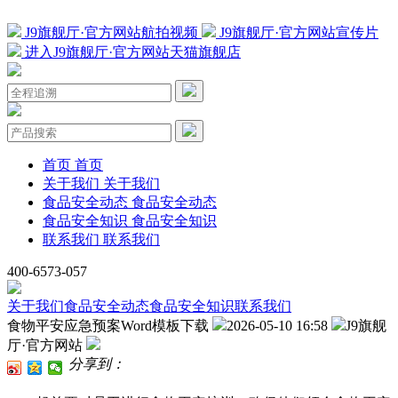
J9旗舰厅·官方网站航拍视频
J9旗舰厅·官方网站宣传片
进入J9旗舰厅·官方网站天猫旗舰店
首页
首页
关于我们
关于我们
食品安全动态
食品安全动态
食品安全知识
食品安全知识
联系我们
联系我们
400-6573-057
关于我们
食品安全动态
食品安全知识
联系我们
食物平安应急预案Word模板下载
2026-05-10 16:58
J9旗舰
厅·官方网站
分享到：