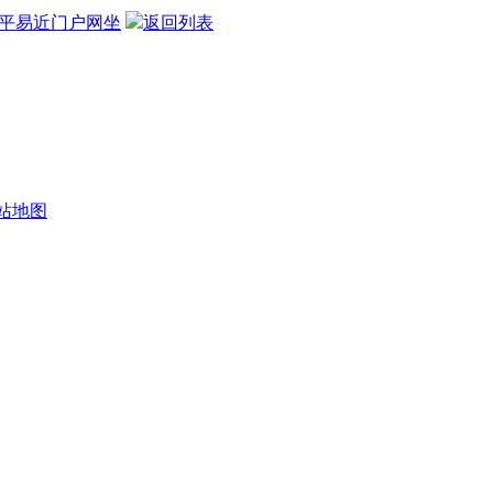
平易近门户网坐
返回列表
站地图