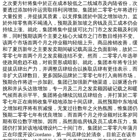
之次要方针将集中於正在成本较低之二线城市及内陆省份，次
要透过添加特许运营取得利润增加。集团於二零零七年将进行
大量投资，并提拔其质素，以支撑集团於中国之增加动力。监
於外埠零售商不竭涌入，预期及新加坡之房钱及员工成本仍会
持续上涨。就此，集团将集中提拔可比力门市之发卖额及利润
率，同时预期该两个主要之核心大城市之门市数目维持不变。
该两个市场首两个月之停业额均轻细上升。商品推销改善，缓
和了夏历新年之主要发卖期间破记载高温之负面影响，故於二
零零七年首两个月之发卖额连结不变。然而，二零零八年选举
使政局愈趋不稳，对前景形成暗影。就此，集团本年将专注於
提拔店肆出产力，并调整店肆组合以换取店肆有更佳表示，而
非扩大店肆数目。更多国际品牌於二零零七年打入南韩市场，
预期合作将进一步加剧。集团已加强新产物渠道，以驱逐合作
挑和并从头达致增加，专一月及二月之发卖额因破记载之和暖
气候而表示平平。集团将会继续沉组店肆组合，并打算於二零
零七年正在南韩收集平稳地添加十间店肆。虽然预期中东地域
之增加程序将有所减慢，无复过往数年之火热氛围，惟集团仍
预期二零零七年有优良增加，而首两个月之停业额对比客岁同
期有双位数字增加。因而，虽然面临房钱及员工成本压力，集
团仍打算於该地域增设约二十间门市。集团於二零零六年蒲月
正在印度开设Giordano，第一间店肆位於清奈，目前正在该市