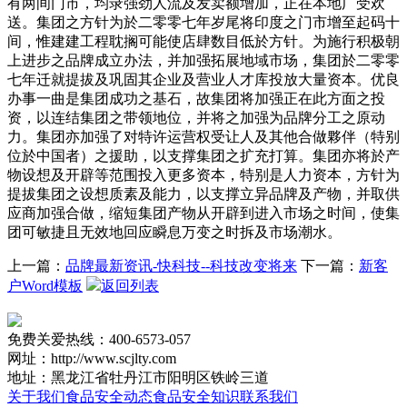
有两间门市，均录强劲人流及发卖额增加，正在本地广受欢
送。集团之方针为於二零零七年岁尾将印度之门市增至起码十
间，惟建建工程耽搁可能使店肆数目低於方针。为施行积极朝
上进步之品牌成立办法，并加强拓展地域市场，集团於二零零
七年迁就提拔及巩固其企业及营业人才库投放大量资本。优良
办事一曲是集团成功之基石，故集团将加强正在此方面之投
资，以连结集团之带领地位，并将之加强为品牌分工之原动
力。集团亦加强了对特许运营权受让人及其他合做夥伴（特别
位於中国者）之援助，以支撑集团之扩充打算。集团亦将於产
物设想及开辟等范围投入更多资本，特别是人力资本，方针为
提拔集团之设想质素及能力，以支撑立异品牌及产物，并取供
应商加强合做，缩短集团产物从开辟到进入市场之时间，使集
团可敏捷且无效地回应瞬息万变之时拆及市场潮水。
上一篇：
品牌最新资讯-快科技--科技改变将来
下一篇：
新客
户Word模板
返回列表
免费关爱热线：400-6573-057
网址：http://www.scjlty.com
地址：黑龙江省牡丹江市阳明区铁岭三道
关于我们
食品安全动态
食品安全知识
联系我们