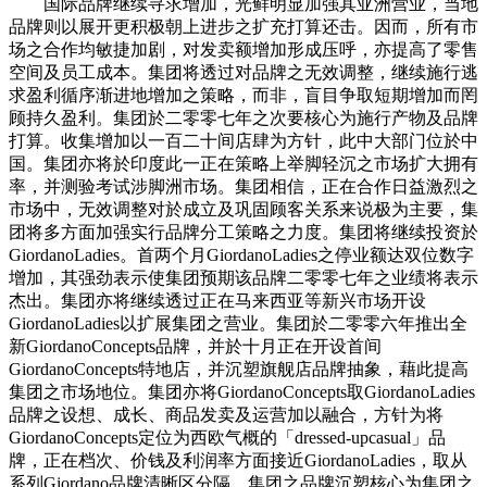
国际品牌继续寻求增加，光鲜明显加强其亚洲营业，当地
品牌则以展开更积极朝上进步之扩充打算还击。因而，所有市
场之合作均敏捷加剧，对发卖额增加形成压呼，亦提高了零售
空间及员工成本。集团将透过对品牌之无效调整，继续施行逃
求盈利循序渐进地增加之策略，而非，盲目争取短期增加而罔
顾持久盈利。集团於二零零七年之次要核心为施行产物及品牌
打算。收集增加以一百二十间店肆为方针，此中大部门位於中
国。集团亦将於印度此一正在策略上举脚轻沉之市场扩大拥有
率，并测验考试涉脚洲市场。集团相信，正在合作日益激烈之
市场中，无效调整对於成立及巩固顾客关系来说极为主要，集
团将多方面加强实行品牌分工策略之力度。集团将继续投资於
GiordanoLadies。首两个月GiordanoLadies之停业额达双位数字
增加，其强劲表示使集团预期该品牌二零零七年之业绩将表示
杰出。集团亦将继续透过正在马来西亚等新兴市场开设
GiordanoLadies以扩展集团之营业。集团於二零零六年推出全
新GiordanoConcepts品牌，并於十月正在开设首间
GiordanoConcepts特地店，并沉塑旗舰店品牌抽象，藉此提高
集团之市场地位。集团亦将GiordanoConcepts取GiordanoLadies
品牌之设想、成长、商品发卖及运营加以融合，方针为将
GiordanoConcepts定位为西欧气概的「dressed-upcasual」品
牌，正在档次、价钱及利润率方面接近GiordanoLadies，取从
系列Giordano品牌清晰区分隔。集团之品牌沉塑核心为集团之