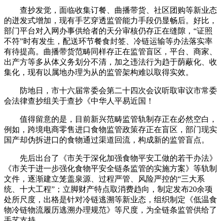
查抄发觉，面临收集订餐、曲播带货、社区团购等新业态
的迸发式增加，现有手艺穿透监管能力手段仍显畅后。好比，
部门平台对入网办事供给者的天分审核仍存正在缝隙，“证照
不符”时有发生，配送环节餐食封签、冷链运输等办法落实率
有待提高。曲播带货范畴同样存正在监管盲区，平台、商家、
出产方等多从体义务划分不清，加之违法行为趋于荫蔽化、收
集化，现有以属地办理为从的监管架构难以取得实效。
防地日，市十六届常委会第二十四次会议听取审议市常委
会法律查抄组关于查抄《中华人平易近国！
值得留意的是，目前新兴范畴监管轨制存正在必然空白，
例如，跨境电商零售进口食物监管政策存正在盲区，部门现实
国产却伪拆进口的食物通过渠道回流，构成新的监管盲点。
先后出台了《市关于深化加强食物平安工做的若干办法》
《市关于进一步强化食物平安全链条监管的实施方案》等轨制
文件，逐渐建立笼盖泉源、过程严管、风险严控的“三大系
统、十大工程”；立脚财产特点取消费趋向，制定发布20余项
处所尺度，出格是针对冷链逃溯等新业态，组织制定《低温食
物冷链物流履历逃溯办理规范》等尺度，为全链条监管供给了
手艺支持。