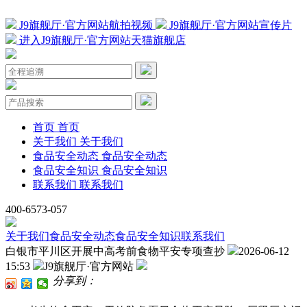
J9旗舰厅·官方网站航拍视频
J9旗舰厅·官方网站宣传片
进入J9旗舰厅·官方网站天猫旗舰店
首页
首页
关于我们
关于我们
食品安全动态
食品安全动态
食品安全知识
食品安全知识
联系我们
联系我们
400-6573-057
关于我们
食品安全动态
食品安全知识
联系我们
白银市平川区开展中高考前食物平安专项查抄
2026-06-12
15:53
J9旗舰厅·官方网站
分享到：