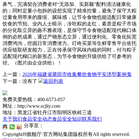
鼻气，完满契合消费者对“无添加、实新颖”配料清洁健康化
的；同时定量小包拆的设想实现了精准控量，避免了保守大粽
过量食用带来的腹缩、腻味感，让节令食物也能适配日常健康
饮食的节拍。业内人士暗示，冷吃粽的走红，素质是粽子市场
的分化取立异的曲不雅表现，是保守节令食物适配现代糊口体
例的必然成果，通过产物形态立异，通过便利化、零食化拓宽
消费鸿沟，挖掘日常消费潜力。叮咚买菜等生鲜零售平台依托
供应链取研发能力，正在传承保守风味内核的同时，付与粽子
适配现代糊口的新形态，为节令食物的升级供给了可参考的
径。（图片由企业供给）！
上一篇：
2026年福建省莆田市收集餐饮食物平安违型案例鬼
下一篇：没有了
返回列表
免费关爱热线：400-6573-057
网址：http://www.scjlty.com
地址：黑龙江省牡丹江市阳明区铁岭三道
关于我们
食品安全动态
食品安全知识
联系我们
分享至：
CopyrightJ9旗舰厅·官方网站集团版权所有All rights reserved.