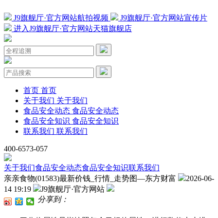
J9旗舰厅·官方网站航拍视频
J9旗舰厅·官方网站宣传片
进入J9旗舰厅·官方网站天猫旗舰店
首页
首页
关于我们
关于我们
食品安全动态
食品安全动态
食品安全知识
食品安全知识
联系我们
联系我们
400-6573-057
关于我们
食品安全动态
食品安全知识
联系我们
亲亲食物(01583)最新价钱_行情_走势图—东方财富
2026-06-
14 19:19
J9旗舰厅·官方网站
分享到：