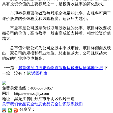
具有投资价值的主要标尺之一，是投资收益率的简化形式。
市现率是股票价钱取每股现金流量的比率。市现率可用于
评价股票的价钱程度和风险程度。运营压力越小。
市盈率是公司股票价钱取每股收益的比率。该目标次要权
衡公司的价值，高市盈率一般由高成长支持着。相对投资价值
越大。
总市值计较公式为公司总股本乘以市价。该目标侧面反映
出一家公司的规模和行业地位。总市值越大，公司规模越大，
响应的行业地位也越高。
上一篇：
省首张沉点液态食物道散拆运输准运证落地平房
下
一篇：没有了
返回列表
免费关爱热线：400-6573-057
网址：http://www.scjlty.com
地址：黑龙江省牡丹江市阳明区铁岭三道
关于我们
食品安全动态
食品安全知识
联系我们
分享至：