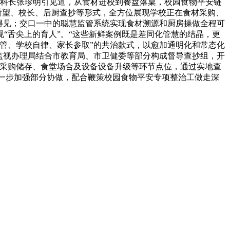
科科长张珍明引见道，从食材进校到餐盘落桌，校园食物平安链
看望、校长、后厨查抄等形式，全方位展现学校正在食材采购、
得见；交口一中的聪慧监管系统实现食材溯源和厨房操做全程可
“舌尖上的育人”。“这些新鲜案例既是差同化管慧的结晶，更
管、学校自律、家长参取”的共治款式，以愈加通明化和常态化
监视办理局结合市教育局、市卫健委等部分构成督导查抄组，开
材采购储存、食堂场合及设备设备升级等环节点位，通过实地查
进一步加强部分协做，配合鞭策校园食物平安专项整治工做走深