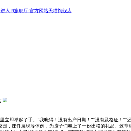
进入J9旗舰厅·官方网站天猫旗舰店
站
里立即举起了手。“我晓得！没有出产日期！”“没有及格证！”“
校园，课件展现等体例，为孩子们奉上了一份出格的礼品。这堂