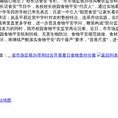
融核心推出了‘校长话食安’专栏。”市市场监视办理局餐饮监管
长话食安”节目中，各校校长校园食物平安“代言人”，通过实地
中学等四所学校已率先表态：吕梁一中引入“聪慧食堂”让家长看
话；岚县平易近觉中学针对农村塾校特点，连系劳动实践，实现
续将笼盖更多学校，进一步普及食物平安学问，鞭策构成“部分监
持续发力的同时，我市校园食物平安监管再出沉拳。近日，市市场
校园食物平安轨制扶植、无害生物防治、食物平安规范操做、食
示，将继续严酷落实食物平安“四个最严”要求，“首善尺度”，
篇：
、省市场监视办理局结合开展夏日食物查抄步履
返回列表
站地图