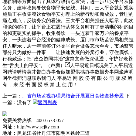
理轨制等方面提出了具体行政指点看法，进一步压实平台从体
义务，建牢收集餐饮食物平安底线。其间，三大平台就新规实
施后正在收集餐饮食物平安办理上的新行动和新成效，管理的
痛点难点，反馈务实的看法。三大平台相关担任人暗示，此次
和谈的签订，让平台正在履行从体义务时有了更清晰的标的目
的和更硬实的抓手。收集餐饮，一头连着千家万户的餐桌平
安，一头连着平台经济的健康成长。厦门市市场监管局相关担
任人暗示，从十年前签订外卖平台合做备忘录至今，市场监管
部分只为做好一件事——让快速发展的外卖行业，守住底线，
行稳致远；把“政企协同共治”这篇文章做深做透，守护好老苍
生“舌尖上的平安”。（卢腾）
人平易近日概况关于人平易近
网聘请聘请英才告白办事合做加盟供稿办事数据办事网坐声明
网坐律师消息联系我们人 平易近 网 股 份 有 限 公 司 版 权 所
有 ，未 经 书 面 授 权 禁 止 使 用！
上一篇：
、省市场监视办理局结合开展夏日食物查抄步履
下
一篇：没有了
返回列表
免费关爱热线：400-6573-057
网址：http://www.scjlty.com
地址：黑龙江省牡丹江市阳明区铁岭三道