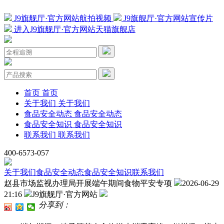
J9旗舰厅·官方网站航拍视频
J9旗舰厅·官方网站宣传片
进入J9旗舰厅·官方网站天猫旗舰店
首页
首页
关于我们
关于我们
食品安全动态
食品安全动态
食品安全知识
食品安全知识
联系我们
联系我们
400-6573-057
关于我们
食品安全动态
食品安全知识
联系我们
赵县市场监视办理局开展端午期间食物平安专项
2026-06-29
21:16
J9旗舰厅·官方网站
分享到：