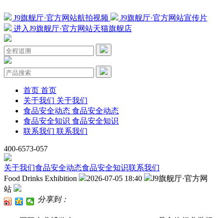
J9旗舰厅·官方网站航拍视频
J9旗舰厅·官方网站宣传片
进入J9旗舰厅·官方网站天猫旗舰店
首页
首页
关于我们
关于我们
食品安全动态
食品安全动态
食品安全知识
食品安全知识
联系我们
联系我们
400-6573-057
关于我们
食品安全动态
食品安全知识
联系我们
Food Drinks Exhibition
2026-07-05 18:40
J9旗舰厅·官方网
站
分享到：