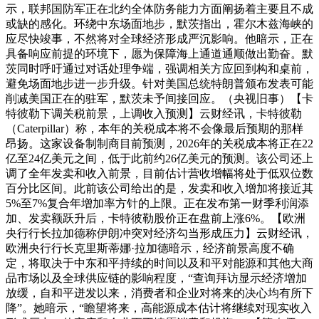
示，联邦国防军正在北约全体防务能力方面阐扬着主要且不成
或缺的感化。环绕中东场面地步，默茨指出，霍尔木兹海峡的
应尽快竣事，不然将对全球经济形成严沉影响。他暗示，正在
具备响应前提的环境下，愿为保障海上通道通顺做出勤奋。默
茨同时呼吁通过对话处理争端，强调相关方应回到构和桌前，
避免场面地步进一步升级。针对美国总统特朗普颁布发表可能
削减美国正在的驻军，默茨未予间接回应。（央视旧事）【卡
特彼勒下调关税前景，上调收入预测】云财经讯，卡特彼勒
（Caterpillar）称，本年的关税成本将不会像最后预期的那样
昂扬。这家设备制制商目前预测，2026年的关税成本将正在22
亿至24亿美元之间，低于此前约26亿美元的预测。该公司还上
调了全年发卖和收入前景，目前估计营收增幅将处于低双位数
百分比区间。此前该公司给出的是，发卖和收入增加将接近其
5%至7%复合年增加率方针的上限。正在发布第一财季利润添
加、发卖额跃升后，卡特彼勒股价正在盘前上涨6%。【欧洲
央行行长拉加德称伊朗冲突对经济勾当形成压力】云财经讯，
欧洲央行行长克里斯蒂娜·拉加德暗示，经济前景高度不确
定，将取决于中东和平持续的时间以及和平对能源和其他大商
品市场以及全球供应链的影响程度，“查询拜访显示经济增加
放缓，自和平迸发以来，消费者和企业对将来的决心均有所下
降”。她暗示，“瞻望将来，高能源成本估计将继续对现实收入