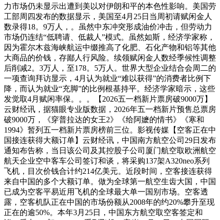
力市场仍未显示出遭到美以对伊朗和平的本色性影响。美国劳
工部周四发布的数据显示，美国至4月25日当周初请赋闲金人
数录得18。9万人，。虽然中东冲突形成油价冲击，但劳动力
市场仍连结“低聘请、低裁人”模式。虽然如斯，经济学家称，
因为霍尔木兹海峡航运中缀推高了化肥、石化产物和铝等其他
大商品的价钱，存鄙人行风险。续领赋闲金人数经季候性调整
后削减2。3万人，至178。5万人。世界大型企业结合会周二的
一项查询拜访显示，4月认为就业“难以获得”的消费者比例下
降，而认为就业“充脚”的比例根基持平。经济学家暗示，这些
发觉取4月赋闲率保。。。【2026五一档新片票房破9000万】
云财经讯，据猫眼专业版数据，2026年五一档新片预售总票房
破9000万，《穿普拉达的女王2》《给阿嬷的情书》《寒和
1994》暂列五一档新片票房榜前三位。影视传媒【空客正在中
国接连获得大额订单】云财经讯，中国南方航空公司29日发布
通知布告称，当日该公司及其控股子公司厦门航空取欧洲航空
航天企业空中客车公司签订和谈，将采购137架A320neo系列
飞机，目次价钱合计约214亿美元。近段时间，空客接连获得
来自中国的多个大额订单。做为全球第一航空生齿大国，中国
已成为空客平易近用飞机的全球最大单一国别市场。空客透
露，空客机队正在中国的市场份额从2008年的约20%攀升至现
正在的逾50%。本年3月25日，中国东方航空取空客签定和