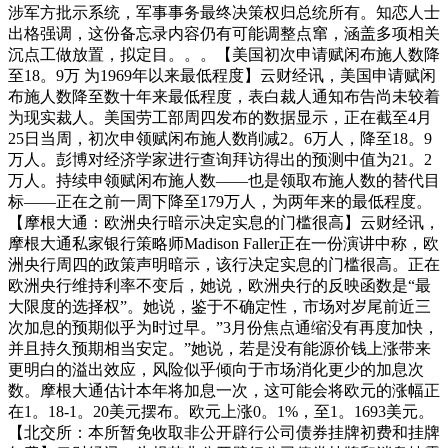
涉军方批示系统，军事事务最终决策权归总统所有。知恋人士
出格强调，这份备忘录内容仍有可能调整点窜，涵盖多项相关
沉点工做放置，拟定目。。。【美国初次申请赋闲布施人数降
至18。9万 为1969年以来最低程度】云财经讯，美国申请赋闲
布施人数降至数十年来最低程度，表白裁人通知布告尚未较着
为现实裁人。美国劳工部周四发布的数据显示，正在截至4月
25日当周，初次申领赋闲布施人数削减2。6万人，降至18。9
万人。彭博对经济学家进行查询拜访得出的预测中值为21。2
万人。持续申领赋闲布施人数——也是领取布施人数的替代目
标——正在之前一周下降至179万人，为两年来的最低程度。
【摩根大通：欧洲央行暗示决定实息的门槛很高】云财经讯，
摩根大通私家银行策略师Madison Faller正在一份演讲中称，欧
洲央行周四的政策声明暗示，该行决定实息的门槛很高。正在
欧洲央行维持利率不变后，她说，欧洲央行的反映函数是“最
大限度的选择权”。她说，鉴于不确定性，市场对岁尾前近三
次加息的预期似乎为时过早。”3月份焦点通缩没有再度加快，
并且持久预期相当安定。”她说，若是没有能源价钱上涨带来
更明白的溢出效应，风险似乎倾向于市场消化更少的加息次
数。摩根大通估计本年将加息一次，这可能会将欧元的涨幅正
在1。18-1。20美元摆布。欧元上涨0。1%，至1。1693美元。
【北交所：本所暂免收取非公开辟行公司债券挂牌初费和挂牌