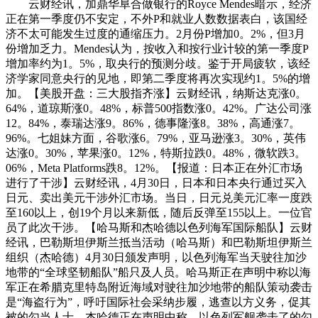
云财经讯，加鼎华阜合做银行的Royce Mendes暗示，经济
正在第一季度仍不安定，不外P和就业人数数据表白，该国经
济不太可能发生过度的通缩压力。2月份P增加0。2%，但3月
份增加乏力。Mendes认为，按收入和按行业计较的第一季度P
增加率约为1。5%，取央行的预测分歧。鉴于开局疲软，该经
济学家同意央行的见地，即第二季度将再次实现约1。5%的增
加。【美股开盘：三大股指齐涨】云财经讯，纳斯达克涨0。
64%，道琼斯涨0。48%，标普500指数涨0。42%。广达公司涨
12。84%，泰瑞达涨9。86%，德事隆涨8。38%，高通涨7。
96%。七姐妹方面，谷歌涨6。79%，亚马逊涨3。30%，英伟
达涨0。30%，苹果涨0。12%，特斯拉跌0。48%，微软跌3。
06%，Meta Platforms跌8。12%。【报道：日本正在外汇市场
进行了干涉】云财经讯，4月30日，日本和日本央行通过买入
日元、卖出美元干涉外汇市场。当日，日元兑美元汇率一度跌
至160以上，创19个月以来新低，随后反弹至155以上。一位官
员了此次干涉。【哈马斯和杰哈德以色列海军国际船队】云财
经讯，巴勒斯坦伊斯兰抵当活动（哈马斯）和巴勒斯坦伊斯兰
组织（杰哈德）4月30日颁发声明，以色列海军当天驶往加沙
地带的“全球坚韧船队”船只及人员。哈马斯正在声明中称以海
军正在希腊克里特岛附近海域对驶往加沙地带的船队策动袭击
是“海盗行为”，呼吁国际社会采纳步履，逃查以方义务，促其
被的勾当人士。杰哈德正在声明中称，以色列军舰袭击了的勾