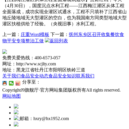
（4月30日），国度沉点水利工程——江西梅江灌区从体工程
全面落成，成功实现全灌区试通水，工程不只填补了江西省山
地丘陵地域无大型灌区的空白，也为我国南方同类型地域大型
灌区扶植供给了经验。（央视旧事）水利工程。
上一篇：
庄重Word模板
下一篇：
抚州东乡区召开收集餐饮食
物平安专项整治工做
返回列表
免费关爱热线：400-6573-057
网址：http://www.scjlty.com
地址：黑龙江省牡丹江市阳明区铁岭三道
关于我们
食品安全动态
食品安全知识
联系我们
分享至：
CopyrightJ9旗舰厅·官方网站集团版权所有All rights reserved.
网站地图
邮箱：hxry@hx1952.com