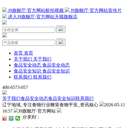
J9旗舰厅·官方网站航拍视频
J9旗舰厅·官方网站宣传片
进入J9旗舰厅·官方网站天猫旗舰店
首页
首页
关于我们
关于我们
食品安全动态
食品安全动态
食品安全知识
食品安全知识
联系我们
联系我们
400-6573-057
关于我们
食品安全动态
食品安全知识
联系我们
辽宁地域_专注食物行业鞭策食物平安_资讯核心
2026-05-11
16:57
J9旗舰厅·官方网站
分享到：