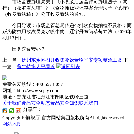
市场监视办理局关于《小食杂店运营许可办理法子（试
行）（收罗看法稿）》《食物摊贩登记存案办理法子（试行）
（收罗看法稿）》公开收罗看法的通知。
今日导读：市场监管总局传递42批次食物抽检不及格；商
贩为防虫用敌敌畏兑水喷牛肉；辽宁丹东为草莓立法（2026年
4月13日）。
国务院食安办？。
上一篇：
抚州东乡区召开收集餐饮食物平安专项整治工做
下
一篇：
翁牛特旗人平易近
返回列表
免费关爱热线：400-6573-057
网址：http://www.scjlty.com
地址：黑龙江省牡丹江市阳明区铁岭三道
关于我们
食品安全动态
食品安全知识
联系我们
分享至：
CopyrightJ9旗舰厅·官方网站集团版权所有All rights reserved.
网站地图