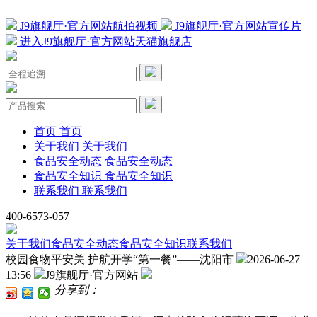
J9旗舰厅·官方网站航拍视频
J9旗舰厅·官方网站宣传片
进入J9旗舰厅·官方网站天猫旗舰店
首页
首页
关于我们
关于我们
食品安全动态
食品安全动态
食品安全知识
食品安全知识
联系我们
联系我们
400-6573-057
关于我们
食品安全动态
食品安全知识
联系我们
校园食物平安关 护航开学“第一餐”——沈阳市
2026-06-27
13:56
J9旗舰厅·官方网站
分享到：