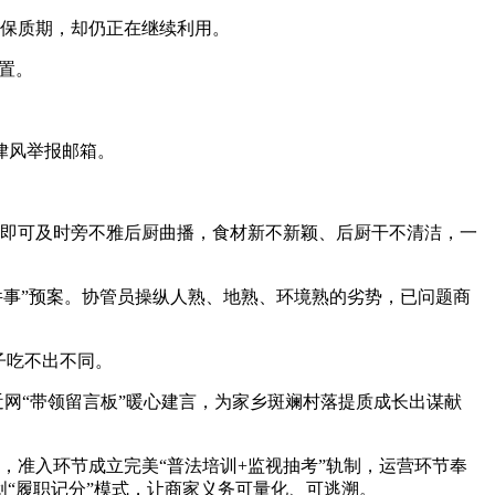
超保质期，却仍正在继续利用。
置。
律风举报邮箱。
页面即可及时旁不雅后厨曲播，食材新不新颖、后厨干不清洁，一
件事”预案。协管员操纵人熟、地熟、环境熟的劣势，已问题商
子吃不出不同。
网“带领留言板”暖心建言，为家乡斑斓村落提质成长出谋献
准入环节成立完美“普法培训+监视抽考”轨制，运营环节奉
创“履职记分”模式，让商家义务可量化、可逃溯。