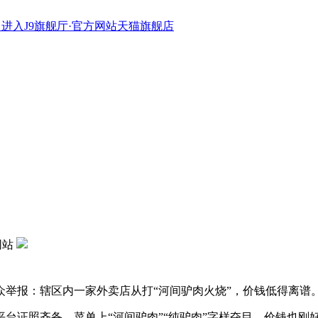
进入J9旗舰厅·官方网站天猫旗舰店
网站
众举报：辖区内一家外卖店从打“河间驴肉火烧”，价钱低得离谱
证照齐备，菜单上“河间驴肉”“纯驴肉”字样夺目，价钱也刚好