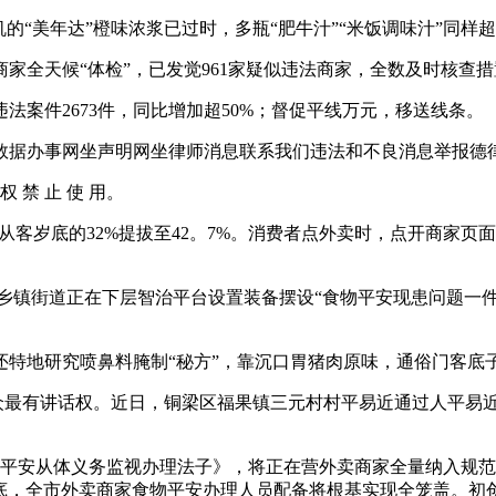
“美年达”橙味浓浆已过时，多瓶“肥牛汁”“米饭调味汁”同样
全天候“体检”，已发觉961家疑似违法商家，全数及时核查措
案件2673件，同比增加超50%；督促平线万元，移送线条。
据办事网坐声明网坐律师消息联系我们违法和不良消息举报德
权 禁 止 使 用。
从客岁底的32%提拔至42。7%。消费者点外卖时，点开商家
个乡镇街道正在下层智治平台设置装备摆设“食物平安现患问题一
地研究喷鼻料腌制“秘方”，靠沉口胃猪肉原味，通俗门客底
众最有讲话权。近日，铜梁区福果镇三元村村平易近通过人平易近
安从体义务监视办理法子》，将正在营外卖商家全量纳入规范，
月底，全市外卖商家食物平安办理人员配备将根基实现全笼盖。初