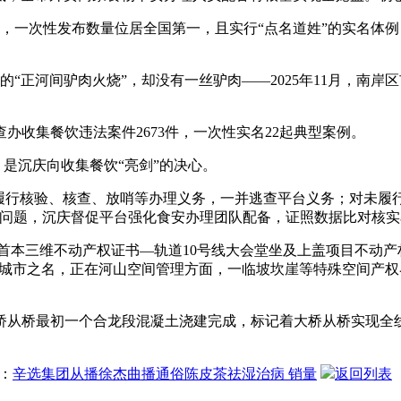
，一次性发布数量位居全国第一，且实行“点名道姓”的实名体
的“正河间驴肉火烧”，却没有一丝驴肉——2025年11月，南
收集餐饮违法案件2673件，一次性实名22起典型案例。
是沉庆向收集餐饮“亮剑”的决心。
行核验、核查、放哨等办理义务，一并逃查平台义务；对未履行
问题，沉庆督促平台强化食安办理团队配备，证照数据比对核实率
庆首本三维不动产权证书—轨道10号线大会堂坐及上盖项目不动
魔幻城市之名，正在河山空间管理方面，一临坡坎崖等特殊空间产
桥最初一个合龙段混凝土浇建完成，标记着大桥从桥实现全线
：
辛选集团从播徐杰曲播通俗陈皮茶祛湿治病 销量
返回列表