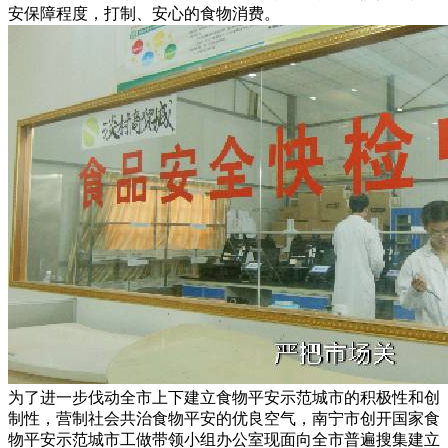
安保障程度，打制、安心的食物消费。
为了进一步伐动全市上下建立食物平安示范城市的积极性和创
制性，营制社会共治食物平安的优良空气，南宁市创开国家食
物平安示范城市工做带领小组办公室现面向全市普遍搜集建立