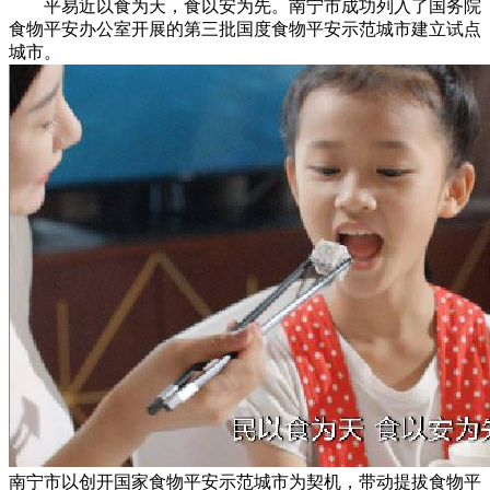
平易近以食为天，食以安为先。南宁市成功列入了国务院
食物平安办公室开展的第三批国度食物平安示范城市建立试点
城市。
南宁市以创开国家食物平安示范城市为契机，带动提拔食物平