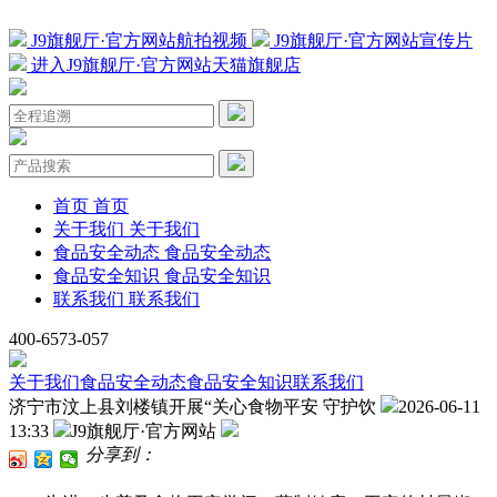
J9旗舰厅·官方网站航拍视频
J9旗舰厅·官方网站宣传片
进入J9旗舰厅·官方网站天猫旗舰店
首页
首页
关于我们
关于我们
食品安全动态
食品安全动态
食品安全知识
食品安全知识
联系我们
联系我们
400-6573-057
关于我们
食品安全动态
食品安全知识
联系我们
济宁市汶上县刘楼镇开展“关心食物平安 守护饮
2026-06-11
13:33
J9旗舰厅·官方网站
分享到：